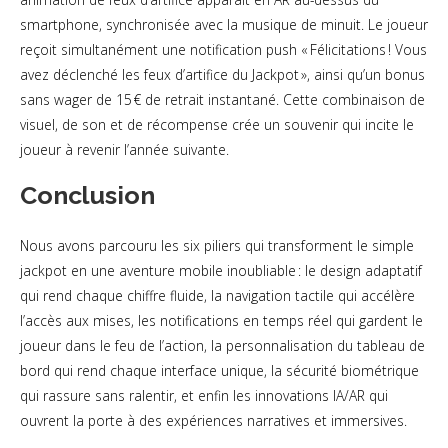
smartphone, synchronisée avec la musique de minuit. Le joueur
reçoit simultanément une notification push « Félicitations ! Vous
avez déclenché les feux d’artifice du Jackpot », ainsi qu’un bonus
sans wager de 15 € de retrait instantané. Cette combinaison de
visuel, de son et de récompense crée un souvenir qui incite le
joueur à revenir l’année suivante.
Conclusion
Nous avons parcouru les six piliers qui transforment le simple
jackpot en une aventure mobile inoubliable : le design adaptatif
qui rend chaque chiffre fluide, la navigation tactile qui accélère
l’accès aux mises, les notifications en temps réel qui gardent le
joueur dans le feu de l’action, la personnalisation du tableau de
bord qui rend chaque interface unique, la sécurité biométrique
qui rassure sans ralentir, et enfin les innovations IA/AR qui
ouvrent la porte à des expériences narratives et immersives.