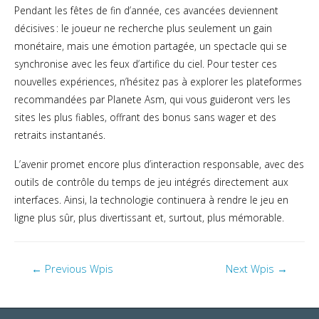
Pendant les fêtes de fin d’année, ces avancées deviennent
décisives : le joueur ne recherche plus seulement un gain
monétaire, mais une émotion partagée, un spectacle qui se
synchronise avec les feux d’artifice du ciel. Pour tester ces
nouvelles expériences, n’hésitez pas à explorer les plateformes
recommandées par Planete Asm, qui vous guideront vers les
sites les plus fiables, offrant des bonus sans wager et des
retraits instantanés.
L’avenir promet encore plus d’interaction responsable, avec des
outils de contrôle du temps de jeu intégrés directement aux
interfaces. Ainsi, la technologie continuera à rendre le jeu en
ligne plus sûr, plus divertissant et, surtout, plus mémorable.
←
Previous Wpis
Next Wpis
→