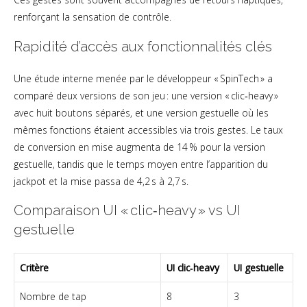
renforçant la sensation de contrôle.
Rapidité d’accès aux fonctionnalités clés
Une étude interne menée par le développeur « SpinTech » a
comparé deux versions de son jeu : une version « clic‑heavy »
avec huit boutons séparés, et une version gestuelle où les
mêmes fonctions étaient accessibles via trois gestes. Le taux
de conversion en mise augmenta de 14 % pour la version
gestuelle, tandis que le temps moyen entre l’apparition du
jackpot et la mise passa de 4,2 s à 2,7 s.
Comparaison UI « clic‑heavy » vs UI
gestuelle
Critère
UI clic‑heavy
UI gestuelle
Nombre de tap
8
3