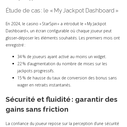
Étude de cas : le « My Jackpot Dashboard »
En 2024, le casino « StarSpin » a introduit le « My Jackpot
Dashboard », un écran configurable où chaque joueur peut
glisser‑déposer les éléments souhaités. Les premiers mois ont
enregistré :
34 % de joueurs ayant activé au moins un widget.
22 % d’augmentation du nombre de mises sur les
jackpots progressifs.
15 % de hausse du taux de conversion des bonus sans
wager en retraits instantanés.
Sécurité et fluidité : garantir des
gains sans friction
La confiance du joueur repose sur la perception d’une sécurité