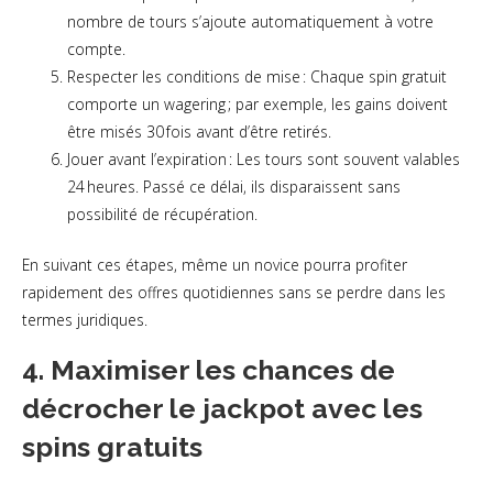
nombre de tours s’ajoute automatiquement à votre
compte.
Respecter les conditions de mise : Chaque spin gratuit
comporte un wagering ; par exemple, les gains doivent
être misés 30 fois avant d’être retirés.
Jouer avant l’expiration : Les tours sont souvent valables
24 heures. Passé ce délai, ils disparaissent sans
possibilité de récupération.
En suivant ces étapes, même un novice pourra profiter
rapidement des offres quotidiennes sans se perdre dans les
termes juridiques.
4. Maximiser les chances de
décrocher le jackpot avec les
spins gratuits