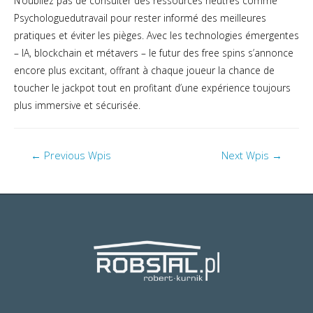
N’oubliez pas de consulter des ressources neutres comme
Psychologuedutravail pour rester informé des meilleures
pratiques et éviter les pièges. Avec les technologies émergentes
– IA, blockchain et métavers – le futur des free spins s’annonce
encore plus excitant, offrant à chaque joueur la chance de
toucher le jackpot tout en profitant d’une expérience toujours
plus immersive et sécurisée.
←
Previous Wpis
Next Wpis
→