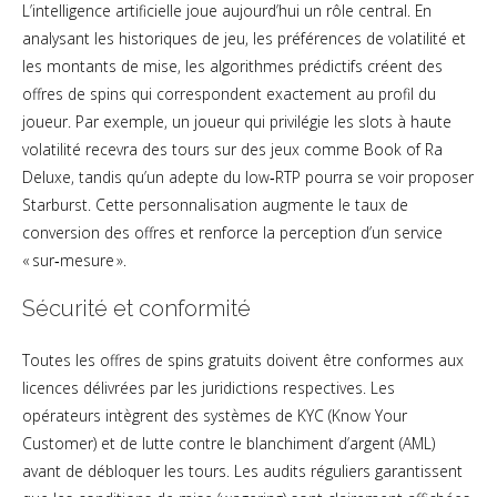
L’intelligence artificielle joue aujourd’hui un rôle central. En
analysant les historiques de jeu, les préférences de volatilité et
les montants de mise, les algorithmes prédictifs créent des
offres de spins qui correspondent exactement au profil du
joueur. Par exemple, un joueur qui privilégie les slots à haute
volatilité recevra des tours sur des jeux comme Book of Ra
Deluxe, tandis qu’un adepte du low‑RTP pourra se voir proposer
Starburst. Cette personnalisation augmente le taux de
conversion des offres et renforce la perception d’un service
« sur‑mesure ».
Sécurité et conformité
Toutes les offres de spins gratuits doivent être conformes aux
licences délivrées par les juridictions respectives. Les
opérateurs intègrent des systèmes de KYC (Know Your
Customer) et de lutte contre le blanchiment d’argent (AML)
avant de débloquer les tours. Les audits réguliers garantissent