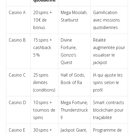
Casino A
20 spins +
Mega Moolah,
Gamification
10 € de
Starburst
avec missions
bonus
quotidiennes
Casino B
15 spins +
Divine
Réalité
cashback
Fortune,
augmentée pour
5 %
Gonzo’s
visualiser le
Quest
jackpot
Casino C
25 spins
Hall of Gods,
IA qui ajuste les
illimités
Book of Ra
spins selon le
(conditions)
profil
Casino D
10 spins +
Mega Fortune,
Smart contracts
tournois de
Thunderstruck
blockchain pour
spins
II
traçabilité
Casino E
30 spins +
Jackpot Giant,
Programme de