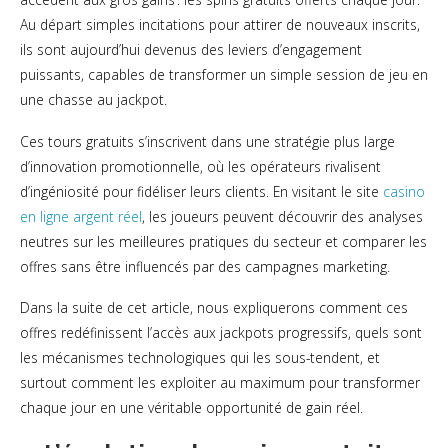
Au départ simples incitations pour attirer de nouveaux inscrits,
ils sont aujourd’hui devenus des leviers d’engagement
puissants, capables de transformer un simple session de jeu en
une chasse au jackpot.
Ces tours gratuits s’inscrivent dans une stratégie plus large
d’innovation promotionnelle, où les opérateurs rivalisent
d’ingéniosité pour fidéliser leurs clients. En visitant le site
casino
en ligne argent réel
, les joueurs peuvent découvrir des analyses
neutres sur les meilleures pratiques du secteur et comparer les
offres sans être influencés par des campagnes marketing.
Dans la suite de cet article, nous expliquerons comment ces
offres redéfinissent l’accès aux jackpots progressifs, quels sont
les mécanismes technologiques qui les sous-tendent, et
surtout comment les exploiter au maximum pour transformer
chaque jour en une véritable opportunité de gain réel.