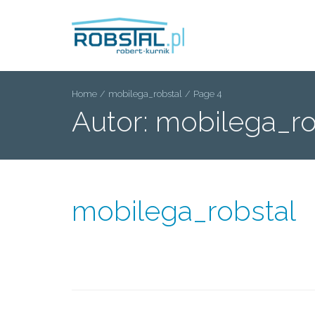
Home
mobilega_robstal
Page 4
Autor:
mobilega_ro
mobilega_robstal