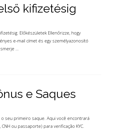
lső kifizetésig
fizetésig. Előkészületek Ellenőrizze, hogy
rvényes e-mail címet és egy személyazonosító
 Ismerje …
Bônus e Saques
é o seu primeiro saque. Aqui você encontrará
 CNH ou passaporte) para verificação KYC.