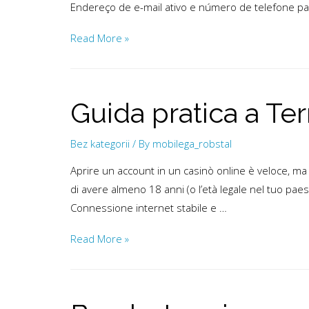
Endereço de e-mail ativo e número de telefone pa
Read More »
Guida pratica a Ter
Bez kategorii
/ By
mobilega_robstal
Aprire un account in un casinò online è veloce, ma
di avere almeno 18 anni (o l’età legale nel tuo paes
Connessione internet stabile e …
Read More »