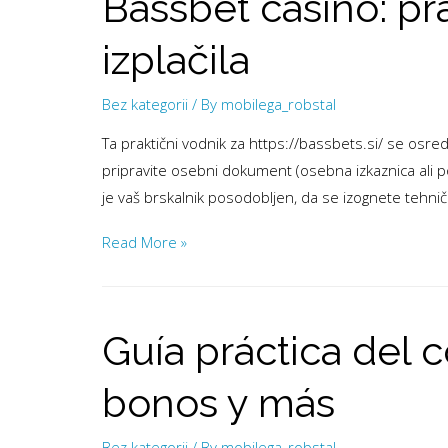
Bassbet casino: pr
izplačila
Bez kategorii
/ By
mobilega_robstal
Ta praktični vodnik za https://bassbets.si/ se osre
pripravite osebni dokument (osebna izkaznica ali pot
je vaš brskalnik posodobljen, da se izognete tehni
Read More »
Guía práctica del 
bonos y más
Bez kategorii
/ By
mobilega_robstal