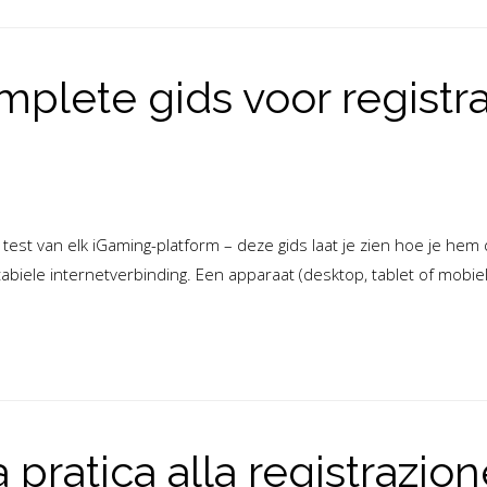
plete gids voor registra
test van elk iGaming-platform – deze gids laat je zien hoe je hem 
abiele internetverbinding. Een apparaat (desktop, tablet of mobi
 pratica alla registrazio