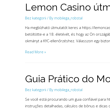
Lemon Casino útmuta
Bez kategorii
/ By
mobilega_robstal
Ha megbízható útmutatót keres a https://lemoncasino
betöltötte-e a 18. életévét, és hogy az Ön ország
okmányt a KYC-ellenőrzéshez. Válasszon egy biztons
Read More »
Guia Prático do Mo
Bez kategorii
/ By
mobilega_robstal
Se você está procurando um guia confiável para ht
instruções detalhadas, cálculos de bônus e dicas 