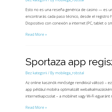
Esto no es una reseña genérica de casino — es un 
encontrarás cada paso técnico, desde el registro
Dispositivo con conexión a internet (PC, tablet o 
Read More »
Sportaza app regisz
Bez kategorii
/ By
mobilega_robstal
Az online kaszinók minősége rendkívül változó – ez
app például mobilra optimalizált webalkalmazásként 
internetkapcsolat – a mobilnet vagy Wi-Fi egyaránt 
Read More »