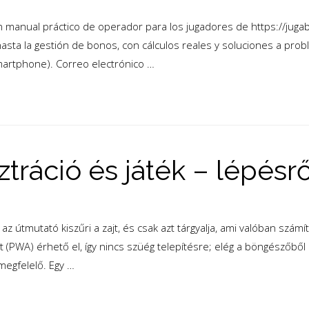
manual práctico de operador para los jugadores de https://jugab
 hasta la gestión de bonos, con cálculos reales y soluciones a p
smartphone). Correo electrónico …
tráció és játék – lépésr
 az útmutató kiszűri a zajt, és csak azt tárgyalja, ami valóban sz
(PWA) érhető el, így nincs szüég telepítésre; elég a böngészőből i
megfelelő. Egy …